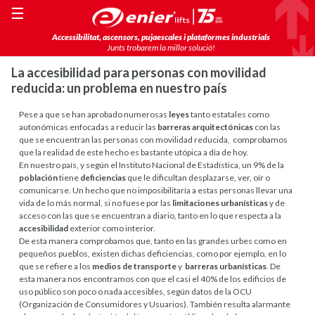
☰
Accessibilitat, ascensors, pujaescales i plataformes industrials
Junts trobarem la millor solució!
La accesibilidad para personas con movilidad
reducida: un problema en nuestro país
Pese a que se han aprobado numerosas
leyes
tanto estatales como
autonómicas enfocadas a reducir las
barreras arquitectónicas
con las
que se encuentran las personas con movilidad reducida, comprobamos
que la realidad de este hecho es bastante utópica a día de hoy.
En nuestro país, y según el Instituto Nacional de Estadística, un 9% de la
población
tiene
deficiencias
que le dificultan desplazarse, ver, oír o
comunicarse. Un hecho que no imposibilitaría a estas personas llevar una
vida de lo más normal, si no fuese por las
limitaciones urbanísticas
y de
acceso con las que se encuentran a diario, tanto en lo que respecta a la
accesibilidad
exterior como interior.
De esta manera comprobamos que, tanto en las grandes urbes como en
pequeños pueblos, existen dichas deficiencias, como por ejemplo, en lo
que se refiere a los
medios de transporte
y
barreras urbanísticas
. De
esta manera nos encontramos con que el casi el 40% de los edificios de
uso público son poco o nada accesibles, según datos de la OCU
(Organización de Consumidores y Usuarios). También resulta alarmante