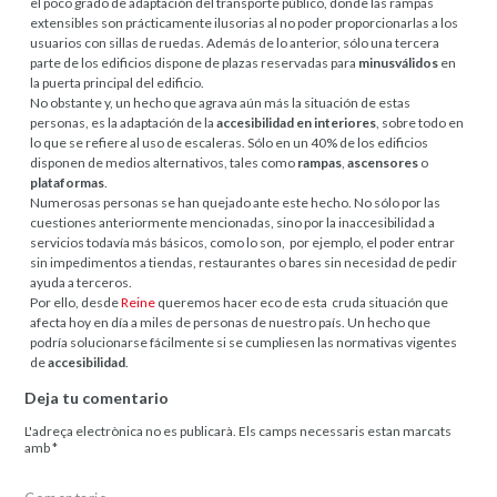
el poco grado de adaptación del transporte público, donde las rampas
extensibles son prácticamente ilusorias al no poder proporcionarlas a los
usuarios con sillas de ruedas. Además de lo anterior, sólo una tercera
parte de los edificios dispone de plazas reservadas para
minusválidos
en
la puerta principal del edificio.
No obstante y, un hecho que agrava aún más la situación de estas
personas, es la adaptación de la
accesibilidad en interiores
, sobre todo en
lo que se refiere al uso de escaleras. Sólo en un 40% de los edificios
disponen de medios alternativos, tales como
rampas
,
ascensores
o
plataformas
.
Numerosas personas se han quejado ante este hecho. No sólo por las
cuestiones anteriormente mencionadas, sino por la inaccesibilidad a
servicios todavía más básicos, como lo son, por ejemplo, el poder entrar
sin impedimentos a tiendas, restaurantes o bares sin necesidad de pedir
ayuda a terceros.
Por ello, desde
Reine
queremos hacer eco de esta cruda situación que
afecta hoy en día a miles de personas de nuestro país. Un hecho que
podría solucionarse fácilmente si se cumpliesen las normativas vigentes
de
accesibilidad
.
Deja tu comentario
L'adreça electrònica no es publicarà.
Els camps necessaris estan marcats
amb
*