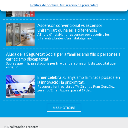
Fa uns mesos vam traslladar la nostra delegació de
València a una nova ubicació...
Política de cookies
Declaración de privacidad
Ascensor convencional vs ascensor
unifamiliar: quina és la diferència?
A l’hora d’instal·lar un ascensor per accedir a les
diferents plantes d’un habitatge, no...
Ajuda de la Seguretat Social per a famílies amb fills o persones a
càrrec amb discapacitat
Sabies que hi ha prestacions per fill o per persones amb discapacitat que
estiguin...
Enier celebra 75 anys amb la mirada posada en
la innovació i la proximitat.
Recupera l’entrevista de TV Girona a Fran González,
gerent d’Enier. Aquest passat 17 de...
MÉS NOTÍCIES
Realitzacions recents