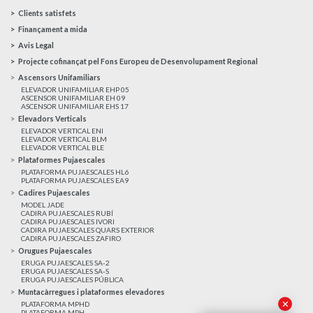
Clients satisfets
Finançament a mida
Avis Legal
Projecte cofinançat pel Fons Europeu de Desenvolupament Regional
Ascensors Unifamiliars
ELEVADOR UNIFAMILIAR EHP 05
ASCENSOR UNIFAMILIAR EH 09
ASCENSOR UNIFAMILIAR EHS 17
Elevadors Verticals
ELEVADOR VERTICAL ENI
ELEVADOR VERTICAL BLM
ELEVADOR VERTICAL BLE
Plataformes Pujaescales
PLATAFORMA PUJAESCALES HL6
PLATAFORMA PUJAESCALES EA9
Cadires Pujaescales
MODEL JADE
CADIRA PUJAESCALES RUBÍ
CADIRA PUJAESCALES IVORI
CADIRA PUJAESCALES QUARS EXTERIOR
CADIRA PUJAESCALES ZAFIRO
Orugues Pujaescales
ERUGA PUJAESCALES SA-2
ERUGA PUJAESCALES SA-S
ERUGA PUJAESCALES PÚBLICA
Muntacàrregues i plataformes elevadores
✕
PLATAFORMA MPHD
PLATAFORMA MPH