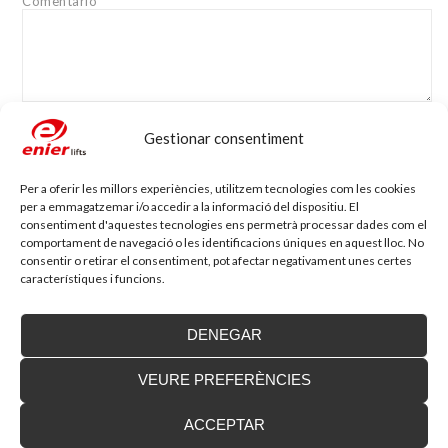
Comentario
Gestionar consentiment
Nom
*
Adreça electrònica
*
Per a oferir les millors experiències, utilitzem tecnologies com les cookies
per a emmagatzemar i/o accedir a la informació del dispositiu. El
Lloc web
consentiment d'aquestes tecnologies ens permetrà processar dades com el
comportament de navegació o les identificacions úniques en aquest lloc. No
consentir o retirar el consentiment, pot afectar negativament unes certes
característiques i funcions.
DENEGAR
VEURE PREFERÈNCIES
Blog d'accessibilitat
ACCEPTAR
Nova seu d’Enier a la Comunitat Valenciana