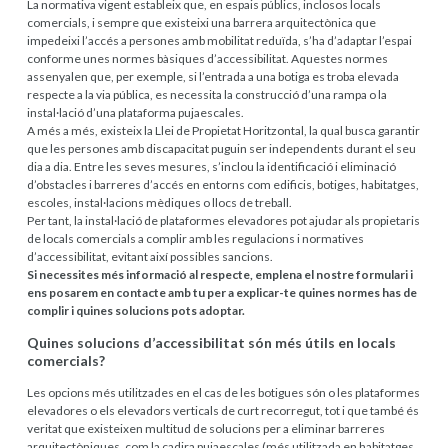
La normativa vigent estableix que, en espais públics, inclosos locals
comercials, i sempre que existeixi una barrera arquitectònica que
impedeixi l’accés a persones amb mobilitat reduïda, s’ha d’adaptar l’espai
conforme unes normes bàsiques d’accessibilitat. Aquestes normes
assenyalen que, per exemple, si l’entrada a una botiga es troba elevada
respecte a la via pública, es necessita la construcció d’una rampa o la
instal·lació d’una plataforma pujaescales.
A més a més, existeix la Llei de Propietat Horitzontal, la qual busca garantir
que les persones amb discapacitat puguin ser independents durant el seu
dia a dia. Entre les seves mesures, s’inclou la identificació i eliminació
d’obstacles i barreres d’accés en entorns com edificis, botiges, habitatges,
escoles, instal·lacions mèdiques o llocs de treball.
Per tant, la instal·lació de plataformes elevadores pot ajudar als propietaris
de locals comercials a complir amb les regulacions i normatives
d’accessibilitat, evitant així possibles sancions.
Si necessites més informació al respecte, emplena el nostre formulari i
ens posarem en contacte amb tu per a explicar-te quines normes has de
complir i quines solucions pots adoptar.
Quines solucions d’accessibilitat són més útils en locals
comercials?
Les opcions més utilitzades en el cas de les botigues són o les plataformes
elevadores o els elevadors verticals de curt recorregut, tot i que també és
veritat que existeixen multitud de solucions per a eliminar barreres
arquitectòniques, com la cadira pujaescales (més utilitzada en habitatges