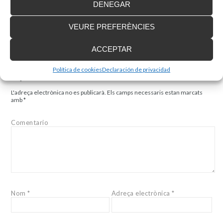
DENEGAR
Ja no és només que la falta d’accessibilitat deixi fora de l’establiment a
gran part de la població, cosa que comporta que, si no es tenen opcions
que eliminin obstacles, es perden clients, sinó que, a més, aquesta
VEURE PREFERÈNCIES
garantia d’accés és una obligació legal.
Així doncs, oferir un entorn accessible beneficia a persones amb
ACCEPTAR
discapacitat, però també millora l’experiència general del client i demostra
un compromís amb la diversitat i inclusió, reforçant la reputació del local.
Política de cookies
Declaración de privacidad
Deja tu comentario
L'adreça electrònica no es publicarà.
Els camps necessaris estan marcats
amb
*
Comentario
Nom
*
Adreça electrònica
*