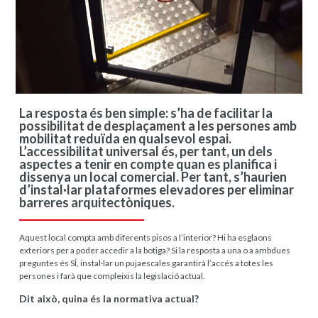
La resposta és ben simple: s’ha de facilitar la
possibilitat de desplaçament a les persones amb
mobilitat reduïda en qualsevol espai.
L’accessibilitat universal és, per tant, un dels
aspectes a tenir en compte quan es planifica i
dissenya un local comercial. Per tant, s’haurien
d’instal·lar plataformes elevadores per eliminar
barreres arquitectòniques.
Aquest local compta amb diferents pisos a l’interior? Hi ha esglaons
exteriors per a poder accedir a la botiga? Si la resposta a una o a ambdues
preguntes és SÍ, instal·lar un pujaescales garantirà l’accés a totes les
persones i farà que compleixis la legislació actual.
Dit això, quina és la normativa actual?