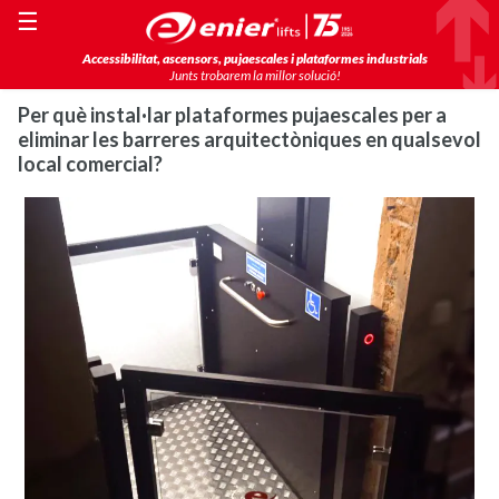
☰
Accessibilitat, ascensors, pujaescales i plataformes industrials
Junts trobarem la millor solució!
Per què instal·lar plataformes pujaescales per a
eliminar les barreres arquitectòniques en qualsevol
local comercial?