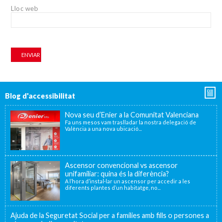
Lloc web
Blog d'accessibilitat
Nova seu d’Enier a la Comunitat Valenciana
Fa uns mesos vam traslladar la nostra delegació de
València a una nova ubicació...
Ascensor convencional vs ascensor
unifamiliar: quina és la diferència?
A l’hora d’instal·lar un ascensor per accedir a les
diferents plantes d’un habitatge, no...
Ajuda de la Seguretat Social per a famílies amb fills o persones a