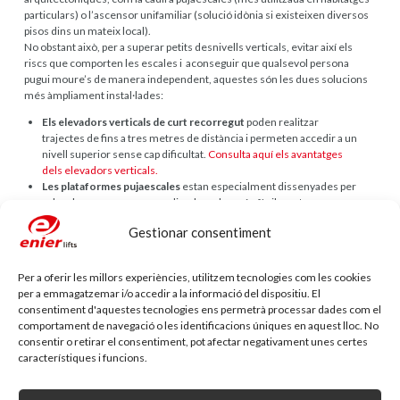
particulars) o l’ascensor unifamiliar (solució idònia si existeixen diversos
pisos dins un mateix local).
No obstant això, per a superar petits desnivells verticals, evitar així els
riscs que comporten les escales i aconseguir que qualsevol persona
pugui moure’s de manera independent, aquestes són les dues solucions
més àmpliament instal·lades:
Els elevadors verticals de curt recorregut
poden realitzar
trajectes de fins a tres metres de distància i permeten accedir a un
nivell superior sense cap dificultat.
Consulta aquí els avantatges
dels elevadors verticals.
Les plataformes pujaescales
estan especialment dissenyades per
a desplaçar persones en cadira de rodes, són fàcilment
instal·lables i ocupen poc espai. Aquestes funcionen fent ús d’un
Gestionar consentiment
petit raïl, que es pot instal·lar a la paret o mitjançant pals.
Aquí
trobaràs més informació al respecte.
Per a oferir les millors experiències, utilitzem tecnologies com les cookies
Buscant l’opció més segura?
per a emmagatzemar i/o accedir a la informació del dispositiu. El
Las plataformas elevadoras están diseñadas pensando en la seguridad.
consentiment d'aquestes tecnologies ens permetrà processar dades com el
Así, su diseño incorpora características como barandillas, sistemas de
comportament de navegació o les identificacions úniques en aquest lloc. No
bloqueo o brazos de protección para lograr un desplazamiento seguro.
consentir o retirar el consentiment, pot afectar negativament unes certes
característiques i funcions.
Com d’important és facilitar l’accés a tots els locals
existents?