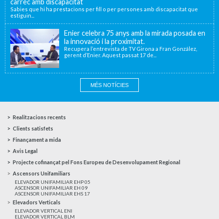
càrrec amb discapacitat
Sabies que hi ha prestacions per fill o per persones amb discapacitat que
estiguin...
Enier celebra 75 anys amb la mirada posada en
la innovació i la proximitat.
Recupera l’entrevista de TV Girona a Fran González,
gerent d’Enier. Aquest passat 17 de...
MÉS NOTÍCIES
Realitzacions recents
Clients satisfets
Finançament a mida
Avis Legal
Projecte cofinançat pel Fons Europeu de Desenvolupament Regional
Ascensors Unifamiliars
ELEVADOR UNIFAMILIAR EHP 05
ASCENSOR UNIFAMILIAR EH 09
ASCENSOR UNIFAMILIAR EHS 17
Elevadors Verticals
ELEVADOR VERTICAL ENI
ELEVADOR VERTICAL BLM