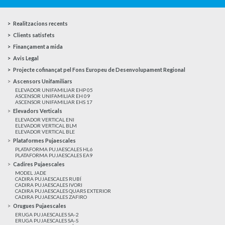
Realitzacions recents
Clients satisfets
Finançament a mida
Avis Legal
Projecte cofinançat pel Fons Europeu de Desenvolupament Regional
Ascensors Unifamiliars
ELEVADOR UNIFAMILIAR EHP 05
ASCENSOR UNIFAMILIAR EH 09
ASCENSOR UNIFAMILIAR EHS 17
Elevadors Verticals
ELEVADOR VERTICAL ENI
ELEVADOR VERTICAL BLM
ELEVADOR VERTICAL BLE
Plataformes Pujaescales
PLATAFORMA PUJAESCALES HL6
PLATAFORMA PUJAESCALES EA9
Cadires Pujaescales
MODEL JADE
CADIRA PUJAESCALES RUBÍ
CADIRA PUJAESCALES IVORI
CADIRA PUJAESCALES QUARS EXTERIOR
CADIRA PUJAESCALES ZAFIRO
Orugues Pujaescales
ERUGA PUJAESCALES SA-2
ERUGA PUJAESCALES SA-S