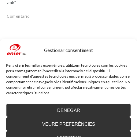
amb
*
Comentario
Gestionar consentiment
Nom
*
Adreça electrònica
*
Per a oferir les millors experiències, utilitzem tecnologies com les cookies
per a emmagatzemar i/o accedir a la informació del dispositiu. El
consentiment d'aquestes tecnologies ens permetrà processar dades com el
comportament de navegació o les identificacions úniques en aquest lloc. No
Lloc web
consentir o retirar el consentiment, pot afectar negativament unes certes
característiques i funcions.
DENEGAR
VEURE PREFERÈNCIES