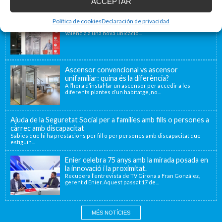
Blog d'accessibilitat
ACCEPTAR
Nova seu d’Enier a la Comunitat Valenciana
Política de cookies
Declaración de privacidad
Fa uns mesos vam traslladar la nostra delegació de
València a una nova ubicació...
Ascensor convencional vs ascensor
unifamiliar: quina és la diferència?
A l’hora d’instal·lar un ascensor per accedir a les
diferents plantes d’un habitatge, no...
Ajuda de la Seguretat Social per a famílies amb fills o persones a
càrrec amb discapacitat
Sabies que hi ha prestacions per fill o per persones amb discapacitat que
estiguin...
Enier celebra 75 anys amb la mirada posada en
la innovació i la proximitat.
Recupera l’entrevista de TV Girona a Fran González,
gerent d’Enier. Aquest passat 17 de...
MÉS NOTÍCIES