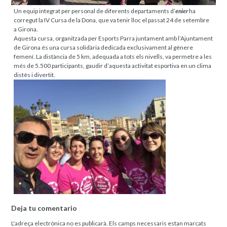
Un equip integrat per personal de diferents departaments d’
enier
ha
corregut la IV Cursa de la Dona, que va tenir lloc el passat 24 de setembre
a Girona.
Aquesta cursa, organitzada per Esports Parra juntament amb l’Ajuntament
de Girona és una cursa solidària dedicada exclusivament al gènere
femení. La distància de 5 km, adequada a tots els nivells, va permetre a les
més de 5.500 participants, gaudir d’aquesta activitat esportiva en un clima
distès i divertit.
Deja tu comentario
L'adreça electrònica no es publicarà.
Els camps necessaris estan marcats