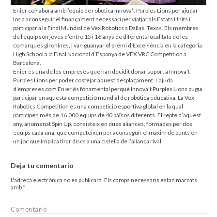
Enier col·labora amb l’equip de robòtica Innova’t Purples Lions per ajudar-
los a aconseguir el finançament necessari per viatjar als Estats Units i
participar a la Final Mundial de Vex Robotics a Dallas, Texas. Els membres
de l’equip són joves d’entre 15 i 16 anys de diferents localitats de les
comarques gironines, i van guanyar el premi d’Excel·lència en la categoria
High School a la Final Nacional d’Espanya de VEX VRC Competition a
Barcelona.
Enier és una de les empreses que han decidit donar suport a Innova’t
Purples Lions per poder costejar aquest desplaçament. L’ajuda
d’empreses com Enier és fonamental perquè Innova’t Purples Lions pugui
participar en aquesta competició mundial de robòtica educativa. La Vex
Robotics Competition és una competició esportiva global en la qual
participen més de 16.000 equips de 40 països diferents. El repte d’aquest
any, anomenat Spin Up, consisteix en dues aliances, formades per dos
equips cada una, que competeixen per aconseguir el màxim de punts en
un joc que implica tirar discs a una cistella de l’aliança rival.
Deja tu comentario
L'adreça electrònica no es publicarà.
Els camps necessaris estan marcats
amb
*
Comentario