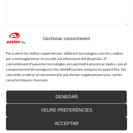
Nom
*
Adreça electrònica
*
Gestionar consentiment
Per a oferir les millors experiències, utilitzem tecnologies com les cookies
per a emmagatzemar i/o accedir a la informació del dispositiu. El
Lloc web
consentiment d'aquestes tecnologies ens permetrà processar dades com el
comportament de navegació o les identificacions úniques en aquest lloc. No
consentir o retirar el consentiment, pot afectar negativament unes certes
característiques i funcions.
DENEGAR
VEURE PREFERÈNCIES
Blog d'accessibilitat
ACCEPTAR
Nova seu d’Enier a la Comunitat Valenciana
Fa uns mesos vam traslladar la nostra delegació de
València a una nova ubicació...