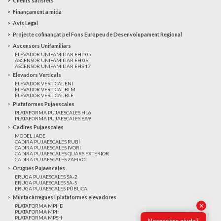
Clients satisfets
Finançament a mida
Avis Legal
Projecte cofinançat pel Fons Europeu de Desenvolupament Regional
Ascensors Unifamiliars
ELEVADOR UNIFAMILIAR EHP 05
ASCENSOR UNIFAMILIAR EH 09
ASCENSOR UNIFAMILIAR EHS 17
Elevadors Verticals
ELEVADOR VERTICAL ENI
ELEVADOR VERTICAL BLM
ELEVADOR VERTICAL BLE
Plataformes Pujaescales
PLATAFORMA PUJAESCALES HL6
PLATAFORMA PUJAESCALES EA9
Cadires Pujaescales
MODEL JADE
CADIRA PUJAESCALES RUBÍ
CADIRA PUJAESCALES IVORI
CADIRA PUJAESCALES QUARS EXTERIOR
CADIRA PUJAESCALES ZAFIRO
Orugues Pujaescales
ERUGA PUJAESCALES SA-2
ERUGA PUJAESCALES SA-S
ERUGA PUJAESCALES PÚBLICA
Muntacàrregues i plataformes elevadores
✕
PLATAFORMA MPHD
PLATAFORMA MPH
PLATAFORMA MPSH