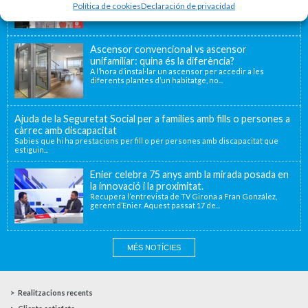
Política de cookies
Declaración de privacidad
Ascensor convencional vs ascensor
unifamiliar: quina és la diferència?
A l’hora d’instal·lar un ascensor per accedir a les
diferents plantes d’un habitatge, no...
Ajuda de la Seguretat Social per a famílies amb fills o persones a
càrrec amb discapacitat
Sabies que hi ha prestacions per fill o per persones amb discapacitat que
estiguin...
Enier celebra 75 anys amb la mirada posada en
la innovació i la proximitat.
Recupera l’entrevista de TV Girona a Fran González,
gerent d’Enier. Aquest passat 17 de...
MÉS NOTÍCIES
Realitzacions recents