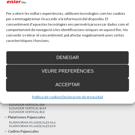
Recupera l’entrevista de TV Girona a Fran González,
gerent d’Enier. Aquest passat 17 de...
Per a oferir les millors experiències, utilitzem tecnologies com les cookies
per a emmagatzemar i/o accedir a la informació del dispositiu. El
consentiment d'aquestes tecnologies ens permetrà processar dades com el
MÉS NOTÍCIES
comportament de navegació o les identificacions úniques en aquest lloc. No
consentir o retirar el consentiment, pot afectar negativament unes certes
característiques i funcions.
Realitzacions recents
Clients satisfets
DENEGAR
Finançament a mida
Avis Legal
VEURE PREFERÈNCIES
Projecte cofinançat pel Fons Europeu de Desenvolupament Regional
Ascensors Unifamiliars
ACCEPTAR
ELEVADOR UNIFAMILIAR EHP 05
ASCENSOR UNIFAMILIAR EH 09
ASCENSOR UNIFAMILIAR EHS 17
Política de cookies
Declaración de privacidad
Elevadors Verticals
ELEVADOR VERTICAL ENI
ELEVADOR VERTICAL BLM
ELEVADOR VERTICAL BLE
Plataformes Pujaescales
PLATAFORMA PUJAESCALES HL6
PLATAFORMA PUJAESCALES EA9
Cadires Pujaescales