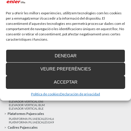
Recupera l’entrevista de TV Girona a Fran González,
gerent d’Enier. Aquest passat 17 de...
Per a oferir les millors experiències, utilitzem tecnologies com les cookies
per a emmagatzemar i/o accedir a la informació del dispositiu. El
consentiment d'aquestes tecnologies ens permetrà processar dades com el
MÉS NOTÍCIES
comportament de navegació o les identificacions úniques en aquest lloc. No
consentir o retirar el consentiment, pot afectar negativament unes certes
característiques i funcions.
Realitzacions recents
Clients satisfets
DENEGAR
Finançament a mida
Avis Legal
VEURE PREFERÈNCIES
Projecte cofinançat pel Fons Europeu de Desenvolupament Regional
Ascensors Unifamiliars
ACCEPTAR
ELEVADOR UNIFAMILIAR EHP 05
ASCENSOR UNIFAMILIAR EH 09
ASCENSOR UNIFAMILIAR EHS 17
Política de cookies
Declaración de privacidad
Elevadors Verticals
ELEVADOR VERTICAL ENI
ELEVADOR VERTICAL BLM
ELEVADOR VERTICAL BLE
Plataformes Pujaescales
PLATAFORMA PUJAESCALES HL6
PLATAFORMA PUJAESCALES EA9
Cadires Pujaescales