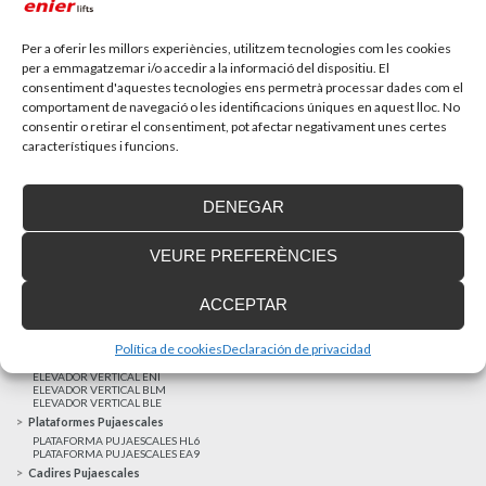
Recupera l’entrevista de TV Girona a Fran González,
gerent d’Enier. Aquest passat 17 de...
Per a oferir les millors experiències, utilitzem tecnologies com les cookies
per a emmagatzemar i/o accedir a la informació del dispositiu. El
consentiment d'aquestes tecnologies ens permetrà processar dades com el
MÉS NOTÍCIES
comportament de navegació o les identificacions úniques en aquest lloc. No
consentir o retirar el consentiment, pot afectar negativament unes certes
característiques i funcions.
Realitzacions recents
Clients satisfets
DENEGAR
Finançament a mida
Avis Legal
VEURE PREFERÈNCIES
Projecte cofinançat pel Fons Europeu de Desenvolupament Regional
Ascensors Unifamiliars
ACCEPTAR
ELEVADOR UNIFAMILIAR EHP 05
ASCENSOR UNIFAMILIAR EH 09
ASCENSOR UNIFAMILIAR EHS 17
Política de cookies
Declaración de privacidad
Elevadors Verticals
ELEVADOR VERTICAL ENI
ELEVADOR VERTICAL BLM
ELEVADOR VERTICAL BLE
Plataformes Pujaescales
PLATAFORMA PUJAESCALES HL6
PLATAFORMA PUJAESCALES EA9
Cadires Pujaescales