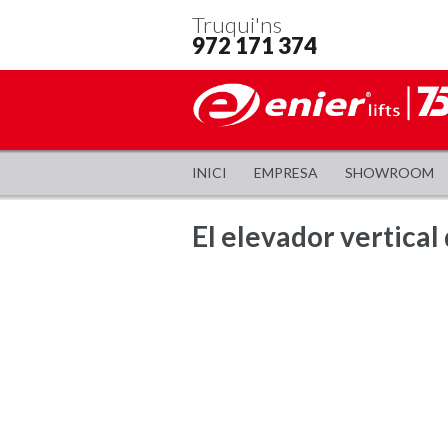
Truqui'ns
972 171 374
INICI
EMPRESA
SHOWROOM
El elevador vertica