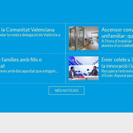
a la Comunitat Valenciana
Ascensor conv
dar la nostra delegació de València a
unifamiliar: qu
A l’hora d’instal·la
plantes d’un habitat
 famílies amb fills o
Enier celebra
tat
la innovació i 
sones amb discapacitat que estiguin...
Recupera l’entrevi
d’Enier. Aquest pass
MÉS NOTÍCIES