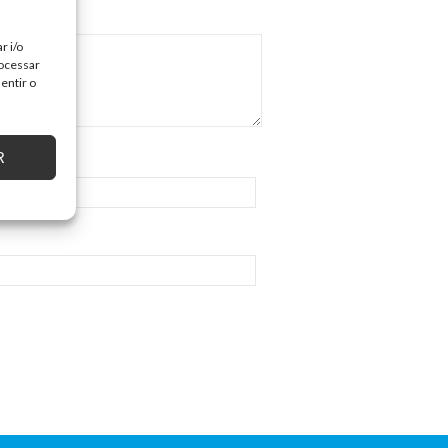
r i/o
rocessar
entir o
R