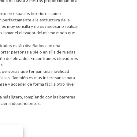
metros hasta 3 metros proporcionando a
tanto en espacios interiores como
n perfectamente a la estructura de la
 es muy sencilla y no es necesario realizar
n llamar el elevador del mismo modo que
adrados están diseñados con una
ortar personas a pie o en silla de ruedas.
eño del elevador. Encontramos elevadores
s.
as personas que tengan una movilidad
ísicas. También es muy interesante para
se y acceder de forma fácil a otro nivel
a más ligero, rompiendo con las barreras
r cien independientes.