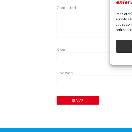
Comentario
Per a ofer
accedir a 
dades com 
retirar el
Nom
*
Lloc web