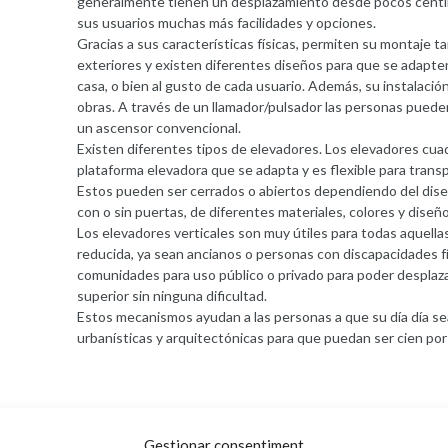
generalmente tienen un desplazamiento desde pocos centí
sus usuarios muchas más facilidades y opciones.
Gracias a sus características físicas, permiten su montaje 
exteriores y existen diferentes diseños para que se adapte
casa, o bien al gusto de cada usuario. Además, su instalación
obras. A través de un llamador/pulsador las personas puede
un ascensor convencional.
Existen diferentes tipos de elevadores. Los elevadores cu
plataforma elevadora que se adapta y es flexible para transp
Estos pueden ser cerrados o abiertos dependiendo del dis
con o sin puertas, de diferentes materiales, colores y diseño
Los elevadores verticales son muy útiles para todas aquell
reducida, ya sean ancianos o personas con discapacidades f
comunidades para uso público o privado para poder desplazar
superior sin ninguna dificultad.
Estos mecanismos ayudan a las personas a que su día día se
urbanísticas y arquitectónicas para que puedan ser cien po
camps necessaris estan marcats amb
*
Gestionar consentiment