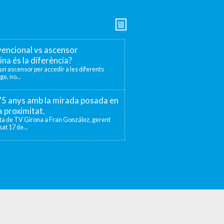
encional vs ascensor
ina és la diferència?
r un ascensor per accedir a les diferents
ge, no...
 75 anys amb la mirada posada en
la proximitat.
sta de TV Girona a Fran González, gerent
at 17 de...