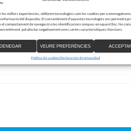
ir les millors experiències, utilitzem tecnologies com les cookies per a emmagatzema
la informació del dispositiu. El consentiment d'aquestes tecnologies ens permetrà p
el comportament de navegació o les identificacions úniques en aquest lloc. No cons
 consentiment, pot afectar negativament unes certes característiques i funcions.
DENEGAR
VEURE PREFERÈNCIES
ACCEPTA
Adreça electrònica
*
Política de cookies
Declaración de privacidad