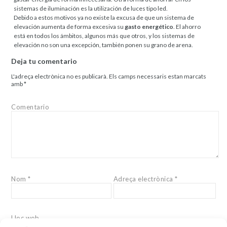
sistemas de iluminación es la utilización de luces tipo led.
Debido a estos motivos ya no existe la excusa de que un sistema de
elevación aumenta de forma excesiva su
gasto energético
. El ahorro
está en todos los ámbitos, algunos más que otros, y los sistemas de
elevación no son una excepción, también ponen su grano de arena.
Deja tu comentario
L'adreça electrònica no es publicarà.
Els camps necessaris estan marcats
amb
*
Comentario
Nom
*
Adreça electrònica
*
Lloc web