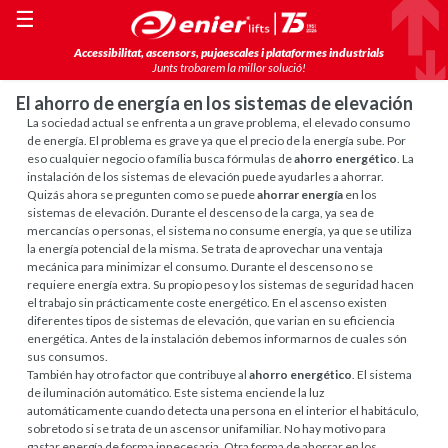
☰
Accessibilitat, ascensors, pujaescales i plataformes industrials
Junts trobarem la millor solució!
El ahorro de energía en los sistemas de elevación
La sociedad actual se enfrenta a un grave problema, el elevado consumo
de energía. El problema es grave ya que el precio de la energía sube. Por
eso cualquier negocio o família busca fórmulas de
ahorro energético
. La
instalación de los sistemas de elevación puede ayudarles a ahorrar.
Quizás ahora se pregunten como se puede
ahorrar energía
en los
sistemas de elevación. Durante el descenso de la carga, ya sea de
mercancías o personas, el sistema no consume energía, ya que se utiliza
la energía potencial de la misma. Se trata de aprovechar una ventaja
mecánica para minimizar el consumo. Durante el descenso no se
requiere energía extra. Su propio peso y los sistemas de seguridad hacen
el trabajo sin prácticamente coste energético. En el ascenso existen
diferentes tipos de sistemas de elevación, que varian en su eficiencia
energética. Antes de la instalación debemos informarnos de cuales són
sus consumos.
También hay otro factor que contribuye al
ahorro energético
. El sistema
de iluminación automático. Este sistema enciende la luz
automáticamente cuando detecta una persona en el interior el habitáculo,
sobretodo si se trata de un ascensor unifamiliar. No hay motivo para
gastar energía de forma innecesaria. Otra forma de ahorrar en los