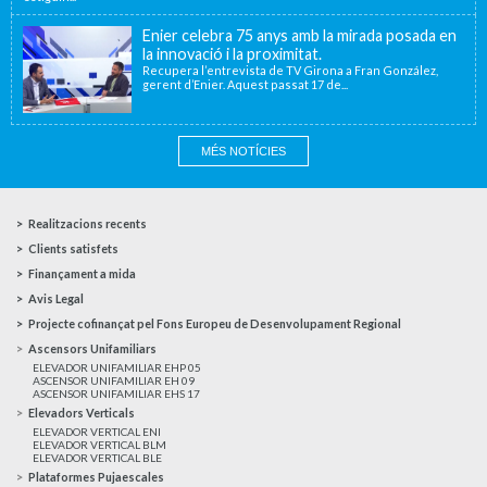
Enier celebra 75 anys amb la mirada posada en
la innovació i la proximitat.
Recupera l’entrevista de TV Girona a Fran González,
gerent d’Enier. Aquest passat 17 de...
MÉS NOTÍCIES
Realitzacions recents
Clients satisfets
Finançament a mida
Avis Legal
Projecte cofinançat pel Fons Europeu de Desenvolupament Regional
Ascensors Unifamiliars
ELEVADOR UNIFAMILIAR EHP 05
ASCENSOR UNIFAMILIAR EH 09
ASCENSOR UNIFAMILIAR EHS 17
Elevadors Verticals
ELEVADOR VERTICAL ENI
ELEVADOR VERTICAL BLM
ELEVADOR VERTICAL BLE
Plataformes Pujaescales