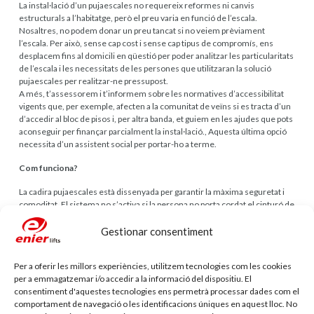
La instal·lació d’un pujaescales no requereix reformes ni canvis
estructurals a l’habitatge, però el preu varia en funció de l’escala.
Nosaltres, no podem donar un preu tancat si no veiem prèviament
l’escala. Per això, sense cap cost i sense cap tipus de compromís, ens
desplacem fins al domicili en qüestió per poder analitzar les particularitats
de l’escala i les necessitats de les persones que utilitzaran la solució
pujaescales per realitzar-ne pressupost.
A més, t’assessorem i t’informem sobre les normatives d’accessibilitat
vigents que, per exemple, afecten a la comunitat de veïns si es tracta d’un
d’accedir al bloc de pisos i, per altra banda, et guiem en les ajudes que pots
aconseguir per finançar parcialment la instal·lació., Aquesta última opció
necessita d’un assistent social per portar-ho a terme.
Com funciona?
La cadira pujaescales està dissenyada per garantir la màxima seguretat i
comoditat. El sistema no s’activa si la persona no porta cordat el cinturó de
seguretat. El desplaçament es controla mitjançant un joystick intuïtiu
situat al reposabraços, molt fàcil d’utilitzar. Només cal prémer-lo de
Gestionar consentiment
manera continuada en la direcció desitjada perquè la cadira iniciï el
recorregut de forma suau.
Per a oferir les millors experiències, utilitzem tecnologies com les cookies
En arribar al final del trajecte, la cadira gira automàticament cap al replà,
per a emmagatzemar i/o accedir a la informació del dispositiu. El
facilitant una baixada més còmoda i segura.
consentiment d'aquestes tecnologies ens permetrà processar dades com el
comportament de navegació o les identificacions úniques en aquest lloc. No