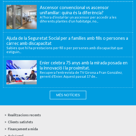
Ascensor convencional vs ascensor
unifamiliar: quina és la diferència?
A l’hora d’instal·lar un ascensor per accedir a les
diferents plantes d’un habitatge, no...
Ajuda de la Seguretat Social per a famílies amb fills o persones a
càrrec amb discapacitat
Sabies que hi ha prestacions per fill o per persones amb discapacitat que
estiguin...
Enier celebra 75 anys amb la mirada posada en
la innovació i la proximitat.
Recupera l’entrevista de TV Girona a Fran González,
gerent d’Enier. Aquest passat 17 de...
MÉS NOTÍCIES
Realitzacions recents
Clients satisfets
Finançament a mida
Avis Legal