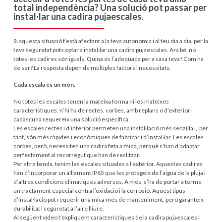
total independència? Una solució pot passar per
instal·lar una cadira pujaescales.
Si aquesta situació t’està afectant a la teva autonomia i al teu dia a dia, per la
teva seguretat pots optar a instal·lar una cadira pujaescales. Ara bé, no
totes les cadires són iguals. Quina és l’adequada per a casa teva? Com ha
de ser? La resposta depèn de múltiples factors i necessitats.
Cada escala és un món.
No totes les escales tenen la mateixa forma ni les mateixes
característiques: n’hi ha de rectes, corbes, amb replans o d’exterior i
cadascuna requereix una solució específica.
Les escales rectes i d’interior permeten una instal·lació més senzilla i, per
tant, són més ràpides i econòmiques de fabricar i d’instal·lar. Les escales
corbes, però, necessiten una cadira feta a mida, perquè s’han d’adaptar
perfectament al recorregut que han de realitzar.
Per altra banda, tenim les escales situades a l’exterior. Aquestes cadires
han d’incorporar un aïllament IP65 que les protegeix de l’aigua de la pluja i
d’altres condicions climàtiques adverses. A més, s’ha de portar a terme
un tractament especial contra l’oxidació i la corrosió. Aquest tipus
d’instal·lació pot requerir una mica més de manteniment, però garanteix
durabilitat i seguretat a l’aire lliure.
Al següent vídeo t’expliquem característiques de la cadira pujaescales i