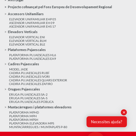
Projecte cofinançat pel Fons Europeu de Desenvolupament Regional
Ascensors Unifamiliars
ELEVADOR UNIFAMILIAR EHP 05
ASCENSOR UNIFAMILIAR EH 09
ASCENSOR UNIFAMILIAR EHS 17
Elevadors Verticals
ELEVADOR VERTICAL ENI
ELEVADOR VERTICAL BLM
ELEVADOR VERTICAL BLE
Plataformes Pujaescales
PLATAFORMA PUJAESCALES HL6
PLATAFORMA PUJAESCALES EA9
Cadires Pujaescales
MODEL JADE
CADIRA PUJAESCALES RUBÍ
CADIRA PUJAESCALES IVORI
CADIRA PUJAESCALES QUARS EXTERIOR
CADIRA PUJAESCALES ZAFIRO
Orugues Pujaescales
ERUGA PUJAESCALES SA-2
ERUGA PUJAESCALES SA-S
ERUGA PUJAESCALES PÚBLICA
Muntacàrregues i plataformes elevadores
✕
PLATAFORMA MPHD
PLATAFORMA MPH
PLATAFORMA MPSH
Necessites ajuda?
PLATAFORMA ELEVADORA MPS
MUNTACÀRREGUES / MUNTAPLATS P-80