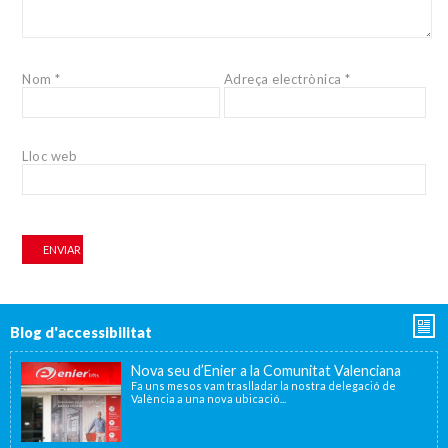
Nom
*
Adreça electrònica
*
Lloc web
Blog d'accessibilitat
Nova seu d’Enier a la Comunitat Valenciana
Fa uns mesos vam traslladar la nostra delegació de
València a una nova ubicació...