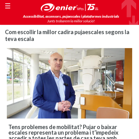
☰
Accessibilitat, ascensors, pujaescales i plataformes industrials
Junts trobarem la millor solució!
Com escollir la millor cadira pujaescales segons la
teva escala
Tens problemes de mobilitat?
Pujar o baixar
escales representa un problema i t’impedeix
accedir a totes les partes de casa teva amb