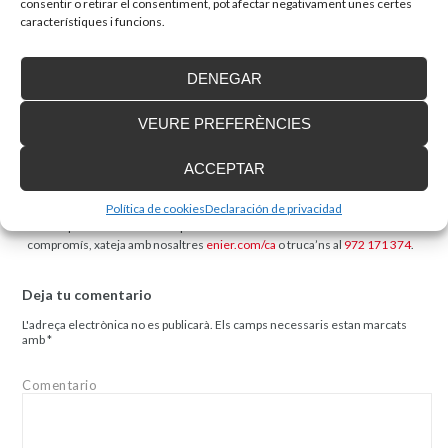
consentir o retirar el consentiment, pot afectar negativament unes certes
característiques i funcions.
Haz clic para aceptar marketing cookies y
DENEGAR
habilitar este contenido
VEURE PREFERÈNCIES
ACCEPTAR
Tens dubtes? Parlem-ne
Política de cookies
Declaración de privacidad
Si tens qualsevol dubte al respecte o vols demanar més informació sense
compromís, xateja amb nosaltres
enier.com/ca
o truca’ns al
972 171 374
.
Deja tu comentario
L'adreça electrònica no es publicarà.
Els camps necessaris estan marcats
amb
*
Comentario