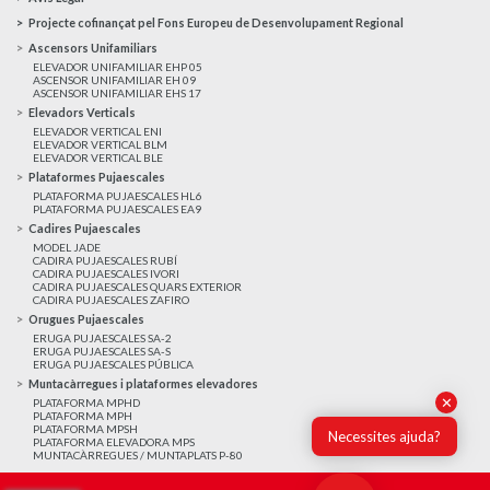
Projecte cofinançat pel Fons Europeu de Desenvolupament Regional
Ascensors Unifamiliars
ELEVADOR UNIFAMILIAR EHP 05
ASCENSOR UNIFAMILIAR EH 09
ASCENSOR UNIFAMILIAR EHS 17
Elevadors Verticals
ELEVADOR VERTICAL ENI
ELEVADOR VERTICAL BLM
ELEVADOR VERTICAL BLE
Plataformes Pujaescales
PLATAFORMA PUJAESCALES HL6
PLATAFORMA PUJAESCALES EA9
Cadires Pujaescales
MODEL JADE
CADIRA PUJAESCALES RUBÍ
CADIRA PUJAESCALES IVORI
CADIRA PUJAESCALES QUARS EXTERIOR
CADIRA PUJAESCALES ZAFIRO
Orugues Pujaescales
ERUGA PUJAESCALES SA-2
ERUGA PUJAESCALES SA-S
ERUGA PUJAESCALES PÚBLICA
Muntacàrregues i plataformes elevadores
✕
PLATAFORMA MPHD
PLATAFORMA MPH
PLATAFORMA MPSH
Necessites ajuda?
PLATAFORMA ELEVADORA MPS
MUNTACÀRREGUES / MUNTAPLATS P-80