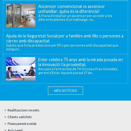
Ascensor convencional vs ascensor
unifamiliar: quina és la diferència?
A l’hora d’instal·lar un ascensor per accedir a les
diferents plantes d’un habitatge, no...
Ajuda de la Seguretat Social per a famílies amb fills o persones a
càrrec amb discapacitat
Sabies que hi ha prestacions per fill o per persones amb discapacitat que
estiguin...
Enier celebra 75 anys amb la mirada posada en
la innovació i la proximitat.
Recupera l’entrevista de TV Girona a Fran González,
gerent d’Enier. Aquest passat 17 de...
MÉS NOTÍCIES
Realitzacions recents
Clients satisfets
Finançament a mida
Avis Legal