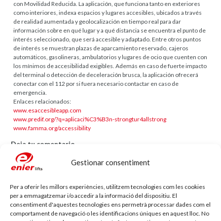
con Movilidad Reducida. La aplicación, que funciona tanto en exteriores
como interiores, indexa espacios y lugares accesibles, ubicados a través
de realidad aumentada y geolocalización en tiempo real para dar
información sobre en qué lugar y a qué distancia se encuentra el punto de
interés seleccionado, que será accesible y adaptado. Entre otros puntos
de interés se muestran plazas de aparcamiento reservado, cajeros
automáticos, gasolineras, ambulatorios y lugares de ocio que cuenten con
los mínimos de accesibilidad exigibles. Además en caso de fuerte impacto
del terminal o detección de deceleración brusca, la aplicación ofrecerá
conectar con el 112 por si fuera necesario contactar en caso de
emergencia.
Enlaces relacionados:
www.esaccesibleapp.com
www.predif.org/?q=aplicaci%C3%B3n-strongtur4allstrong
www.famma.org/accessibility
Deja tu comentario
L'adreça electrònica no es publicarà.
Els camps necessaris estan marcats
Gestionar consentiment
amb
*
Per a oferir les millors experiències, utilitzem tecnologies com les cookies
Comentario
per a emmagatzemar i/o accedir a la informació del dispositiu. El
consentiment d'aquestes tecnologies ens permetrà processar dades com el
comportament de navegació o les identificacions úniques en aquest lloc. No