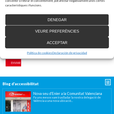
consentir o retirar el consentiment, pot afectar negativament unes certes
característiques i funcions.
Nom
*
Adreça electrònica
*
DENEGAR
VEURE PREFERÈNCIES
Lloc web
ACCEPTAR
Política de cookies
Declaración de privacidad
Blog d'accessibilitat
Nova seu d’Enier a la Comunitat Valenciana
Fa uns mesos vam traslladar la nostra delegació de
València a una nova ubicació...