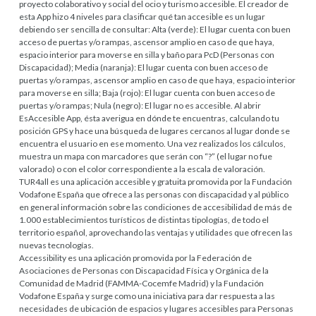
proyecto colaborativo y social del ocio y turismo accesible. El creador de
esta App hizo 4 niveles para clasificar qué tan accesible es un lugar
debiendo ser sencilla de consultar: Alta (verde): El lugar cuenta con buen
acceso de puertas y/o rampas, ascensor amplio en caso de que haya,
espacio interior para moverse en silla y baño para PcD (Personas con
Discapacidad); Media (naranja): El lugar cuenta con buen acceso de
puertas y/o rampas, ascensor amplio en caso de que haya, espacio interior
para moverse en silla; Baja (rojo): El lugar cuenta con buen acceso de
puertas y/o rampas; Nula (negro): El lugar no es accesible. Al abrir
EsAccesible App, ésta averigua en dónde te encuentras, calculando tu
posición GPS y hace una búsqueda de lugares cercanos al lugar donde se
encuentra el usuario en ese momento. Una vez realizados los cálculos,
muestra un mapa con marcadores que serán con “?” (el lugar no fue
valorado) o con el color correspondiente a la escala de valoración.
TUR4all es una aplicación accesible y gratuita promovida por la Fundación
Vodafone España que ofrece a las personas con discapacidad y al público
en general información sobre las condiciones de accesibilidad de más de
1.000 establecimientos turísticos de distintas tipologías, de todo el
territorio español, aprovechando las ventajas y utilidades que ofrecen las
nuevas tecnologías.
Accessibility es una aplicación promovida por la Federación de
Asociaciones de Personas con Discapacidad Física y Orgánica de la
Comunidad de Madrid (FAMMA-Cocemfe Madrid) y la Fundación
Vodafone España y surge como una iniciativa para dar respuesta a las
necesidades de ubicación de espacios y lugares accesibles para Personas