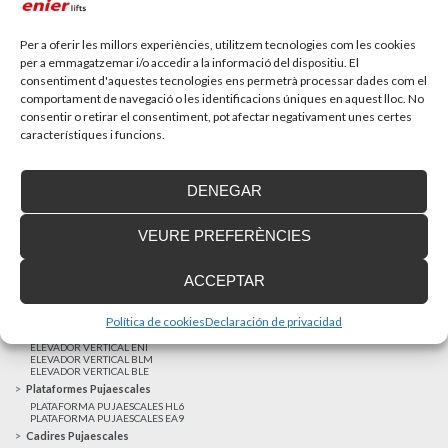
Recupera l’entrevista de TV Girona a Fran González,
gerent d’Enier. Aquest passat 17 de...
Per a oferir les millors experiències, utilitzem tecnologies com les cookies
per a emmagatzemar i/o accedir a la informació del dispositiu. El
consentiment d'aquestes tecnologies ens permetrà processar dades com el
MÉS NOTÍCIES
comportament de navegació o les identificacions úniques en aquest lloc. No
consentir o retirar el consentiment, pot afectar negativament unes certes
característiques i funcions.
Realitzacions recents
Clients satisfets
DENEGAR
Finançament a mida
Avis Legal
VEURE PREFERÈNCIES
Projecte cofinançat pel Fons Europeu de Desenvolupament Regional
Ascensors Unifamiliars
ACCEPTAR
ELEVADOR UNIFAMILIAR EHP 05
ASCENSOR UNIFAMILIAR EH 09
ASCENSOR UNIFAMILIAR EHS 17
Política de cookies
Declaración de privacidad
Elevadors Verticals
ELEVADOR VERTICAL ENI
ELEVADOR VERTICAL BLM
ELEVADOR VERTICAL BLE
Plataformes Pujaescales
PLATAFORMA PUJAESCALES HL6
PLATAFORMA PUJAESCALES EA9
Cadires Pujaescales