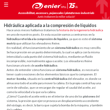
☰
Accessibilitat, ascensors, pujaescales i plataformes industrials
Junts trobarem la millor solució!
Hidráulica aplicada a la compresión de líquidos
Hace unos meses hablamos tratamos la
historia de la ingeniería hidráulica
en uno de nuestros posts. En esta ocasión vamos a centrarnos en la
hidráulica referida a la compresión de líquidos
, ya que es este el
sistema
motriz
que utilizan los elevadores Reine.
En realidad, el funcionamiento de un
sistema hidráulico
es muy sencillo.
Se hace presión en un punto determinado, la cual se aplica con la misma
intensidad a cada punto del sistema hidráulico, mediante un fluido
incompresible, normalmente agua o aceite. Los elevadores Reine
funcionan a través de
aceite hidráulico
.
Antes de entender cómo funciona un
sistema hidráulico
, es necesario
tener cuatro nociones de los elementos básicos que lo componen. El
motor-bomba
, situado en la
central hidráulica
del elevador, es donde se
almacena todo el aceite para mover la cabina. En la propia central hay una
serie de válvulas, que se encargan de regular el caudal del aceite, así
como la velocidad a la que va la cabina.
¿Cómo? Cuando el aceite entra en el interior de uno de los
pistones
del
sistema, la presión que ejerce provoca un desplazamiento ascendente
del vástago, es decir, la barra que sujeta la bomba de la máquina, y también
de la
cabina
.