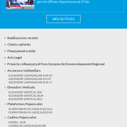
gerent d’Enier. Aquest passat 17 de...
MÉS NOTÍCIES
Realitzacions recents
Clients satisfets
Finançament a mida
Avis Legal
Projecte cofinançat pel Fons Europeu de Desenvolupament Regional
Ascensors Unifamiliars
ELEVADOR UNIFAMILIAR EHP 05
ASCENSOR UNIFAMILIAR EH 09
ASCENSOR UNIFAMILIAR EHS 17
Elevadors Verticals
ELEVADOR VERTICAL ENI
ELEVADOR VERTICAL BLM
ELEVADOR VERTICAL BLE
Plataformes Pujaescales
PLATAFORMA PUJAESCALES HL6
PLATAFORMA PUJAESCALES EA9
Cadires Pujaescales
MODEL JADE
CADIRA PUJAESCALES RUBÍ