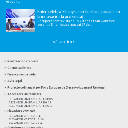
estiguin...
Enier celebra 75 anys amb la mirada posada en
la innovació i la proximitat.
Recupera l’entrevista de TV Girona a Fran González,
gerent d’Enier. Aquest passat 17 de...
MÉS NOTÍCIES
Realitzacions recents
Clients satisfets
Finançament a mida
Avis Legal
Projecte cofinançat pel Fons Europeu de Desenvolupament Regional
Ascensors Unifamiliars
ELEVADOR UNIFAMILIAR EHP 05
ASCENSOR UNIFAMILIAR EH 09
ASCENSOR UNIFAMILIAR EHS 17
Elevadors Verticals
ELEVADOR VERTICAL ENI
ELEVADOR VERTICAL BLM
ELEVADOR VERTICAL BLE
Plataformes Pujaescales