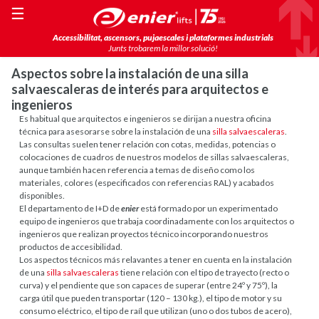
☰
Accessibilitat, ascensors, pujaescales i plataformes industrials
Junts trobarem la millor solució!
Aspectos sobre la instalación de una silla
salvaescaleras de interés para arquitectos e
ingenieros
Es habitual que arquitectos e ingenieros se dirijan a nuestra oficina
técnica para asesorarse sobre la instalación de una
silla salvaescaleras
.
Las consultas suelen tener relación con cotas, medidas, potencias o
colocaciones de cuadros de nuestros modelos de sillas salvaescaleras,
aunque también hacen referencia a temas de diseño como los
materiales, colores (especificados con referencias RAL) y acabados
disponibles.
El departamento de I+D de
enier
está formado por un experimentado
equipo de ingenieros que trabaja coordinadamente con los arquitectos o
ingenieros que realizan proyectos técnico incorporando nuestros
productos de accesibilidad.
Los aspectos técnicos más relavantes a tener en cuenta en la instalación
de una
silla salvaescaleras
tiene relación con el tipo de trayecto (recto o
curva) y el pendiente que son capaces de superar (entre 24º y 75º), la
carga útil que pueden transportar (120 – 130 kg.), el tipo de motor y su
consumo eléctrico, el tipo de raíl que utilizan (uno o dos tubos de acero),