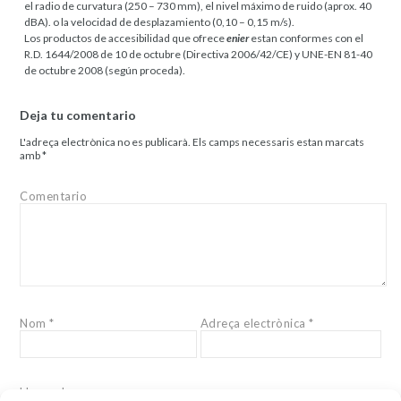
el radio de curvatura (250 – 730 mm), el nivel máximo de ruido (aprox. 40
dBA). o la velocidad de desplazamiento (0,10 – 0,15 m/s).
Los productos de accesibilidad que ofrece
enier
estan conformes con el
R.D. 1644/2008 de 10 de octubre (Directiva 2006/42/CE) y UNE-EN 81-40
de octubre 2008 (según proceda).
Deja tu comentario
L'adreça electrònica no es publicarà.
Els camps necessaris estan marcats
amb
*
Comentario
Nom
*
Adreça electrònica
*
Lloc web