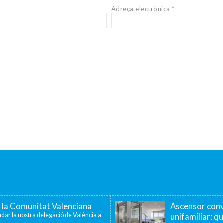
Adreça electrònica
*
a la Comunitat Valenciana
Ascensor conv
dar la nostra delegació de València a
unifamiliar: qu