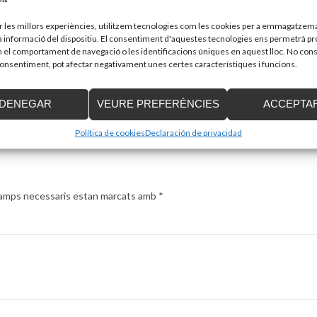
aquestes últimes poden arribar fins als 3 metres i, a diferènc
ir les millors experiències, utilitzem tecnologies com les cookies per a emmagatzema
l’escala.
la informació del dispositiu. El consentiment d'aquestes tecnologies ens permetrà p
Ja a l’interior o en escales d’exterior de major envergadura,
el comportament de navegació o les identificacions úniques en aquest lloc. No cons
les cadires elevadores o els ascensors unifamiliars. Són le
 consentiment, pot afectar negativament unes certes característiques i funcions.
per accedir a les plantes superiors d’un habitatge, ja que o
comoditat en el desplaçament.
DENEGAR
VEURE PREFERÈNCIES
ACCEPTA
En definitiva, implementar aquests consells fa de la llar un 
tots els seus residents.
Política de cookies
Declaración de privacidad
camps necessaris estan marcats amb
*