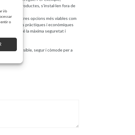
ia d’altres productes, s’instal·len fora de
r i/o
rocessar
 existeixen altres opcions més viables com
entir o
s solucions més pràctiques i econòmiques
fereixen també la màxima seguretat i
R
lloc més accessible, segur i còmode per a