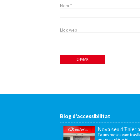
Nom
*
Lloc web
Blog d'accessibilitat
Nova seu d’Enier 
Fa uns mesos vam traslla
una nova ubicació...