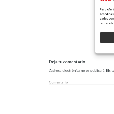
Per a ofer
accedir a 
dades com 
retirar el
Deja tu comentario
L'adreça electrònica no es publicarà.
Els 
Comentario