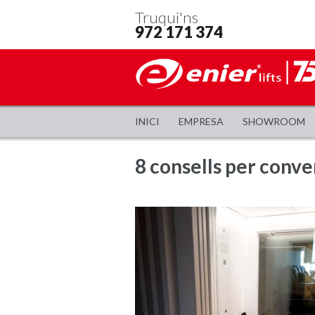
Truqui'ns
972 171 374
INICI
EMPRESA
SHOWROOM
8 consells per conver