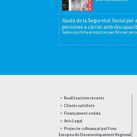
Ajuda de la Seguretat Social per a
persones a càrrec amb discapaci
Sabies que hi ha prestacions per fill o per per
Realitzacions recents
Clients satisfets
Finançament a mida
Avis Legal
Projecte cofinançat pel Fons
Europeu de Desenvolupament Regional