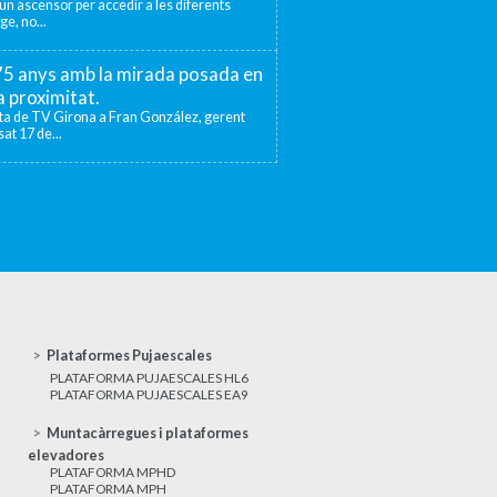
r un ascensor per accedir a les diferents
ge, no...
 75 anys amb la mirada posada en
la proximitat.
sta de TV Girona a Fran González, gerent
at 17 de...
Plataformes Pujaescales
PLATAFORMA PUJAESCALES HL6
PLATAFORMA PUJAESCALES EA9
Muntacàrregues i plataformes
elevadores
PLATAFORMA MPHD
PLATAFORMA MPH