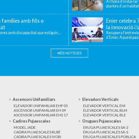
A l’hora d’instal·la
plantes d’un habitat
 famílies amb fills o
Enier celebra
tat
la innovació i 
sones amb discapacitat que estiguin...
Recupera l’entrevi
d’Enier. Aquest pass
MÉS NOTÍCIES
Ascensors Unifamiliars
Elevadors Verticals
ELEVADOR UNIFAMILIAR EHP 05
ELEVADOR VERTICAL ENI
ASCENSOR UNIFAMILIAR EH 09
ELEVADOR VERTICAL BLM
ASCENSOR UNIFAMILIAR EHS 17
ELEVADOR VERTICAL BLE
Cadires Pujaescales
Orugues Pujaescales
MODEL JADE
ERUGA PUJAESCALES SA-2
CADIRA PUJAESCALES RUBÍ
ERUGA PUJAESCALES SA-S
CADIRA PUJAESCALES IVORI
ERUGA PUJAESCALES PÚBLICA