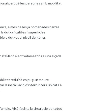
cional perquè les persones amb mobilitat
 doncs, a més de les ja nomenades barres
la dutxa i catifes i superfícies
le o dutxes al nivell del terra.
 instal·lant electrodomèstics a una alçada
obilitat reduïda es puguin moure
ar la instal·lació d’interruptors ubicats a
.
mple. Això facilita la circulació de totes