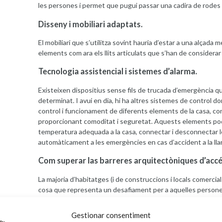
les persones i permet que pugui passar una cadira de rodes o
Disseny i mobiliari adaptats.
El mobiliari que s’utilitza sovint hauria d’estar a una alçada m
elements com ara els llits articulats que s’han de considera
Tecnologia assistencial i sistemes d’alarma.
Existeixen dispositius sense fils de trucada d’emergència 
determinat. I avui en dia, hi ha altres sistemes de control 
control i funcionament de diferents elements de la casa, conv
proporcionant comoditat i seguretat. Aquests elements po
temperatura adequada a la casa, connectar i desconnectar l
automàticament a les emergències en cas d’accident a la lla
Com superar las barreres arquitectòniques d’accé
La majoria d’habitatges (i de construccions i locals comercial
cosa que representa un desafiament per a aquelles persone
llavors, per garantir l’accessibilitat de tothom? Per superar
posar una petita rampa o per instal·lar una plataforma elevad
Gestionar consentiment
representen una solució per poder realitzar desplaçaments 