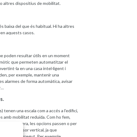
 altres dispositius de mobilitat.
és baixa del que és habitual. Hi ha altres
r en aquests casos.
que poden resultar útils en un moment
domòtic que permeten automatitzar el
ertint-la en una casa intel·ligent i
den, per exemple, mantenir una
es alarmes de forma automàtica, avisar
r…
s.
s) tenen una escala com a accés a l’edifici,
s amb mobilitat reduïda. Com ho fem,
 aquesta barrera, les opcions passen o per
ora o ascensor vertical, ja que
de curt recorregut. Per exemple,