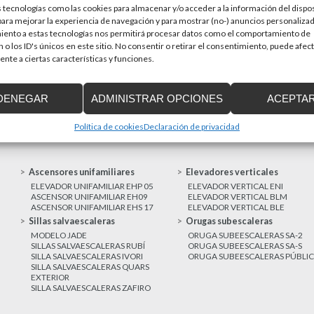
 tecnologías como las cookies para almacenar y/o acceder a la información del dispos
en una prioridad par
sitivos de accesibilidad
ra mejorar la experiencia de navegación y para mostrar (no-) anuncios personalizad
a de Cataluña aprobó el pasado 15 de
iento a estas tecnologías nos permitirá procesar datos como el comportamiento de
 o los ID's únicos en este sitio. No consentir o retirar el consentimiento, puede afec
nte a ciertas características y funciones.
MAS NOTICIAS
DENEGAR
ADMINISTRAR OPCIONES
ACEPTA
Política de cookies
Declaración de privacidad
Ascensores unifamiliares
Elevadores verticales
ELEVADOR UNIFAMILIAR EHP 05
ELEVADOR VERTICAL ENI
ASCENSOR UNIFAMILIAR EH09
ELEVADOR VERTICAL BLM
ASCENSOR UNIFAMILIAR EHS 17
ELEVADOR VERTICAL BLE
Sillas salvaescaleras
Orugas subescaleras
MODELO JADE
ORUGA SUBEESCALERAS SA-2
SILLAS SALVAESCALERAS RUBÍ
ORUGA SUBEESCALERAS SA-S
SILLA SALVAESCALERAS IVORI
ORUGA SUBEESCALERAS PÚBLI
SILLA SALVAESCALERAS QUARS
EXTERIOR
SILLA SALVAESCALERAS ZAFIRO