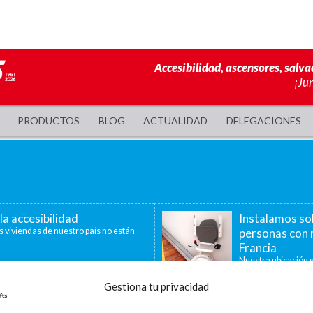
Accesibilidad, ascensores, salva
¡Ju
PRODUCTOS
BLOG
ACTUALIDAD
DELEGACIONES
la accesibilidad
Instalamos so
s viviendas de nuestro país no están
personas con 
Francia
Nuestra ubicación g
40 minutos, nos per
Gestiona tu privacidad
a de ayudas para la
La accesibilid
censores, plataformas
En la última década