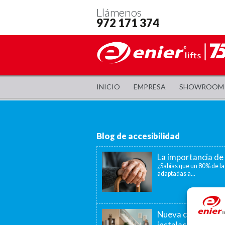
Llámenos
972 171 374
INICIO
EMPRESA
SHOWROOM
Blog de accesibilidad
La importancia de 
¿Sabías que un 80% de la
adaptadas a...
Nueva convocatori
instalación de as