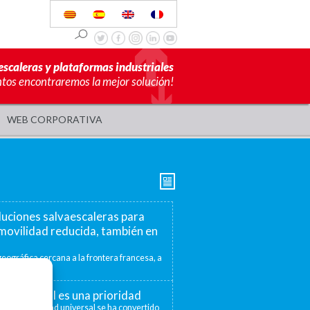
escaleras y plataformas industriales
ntos encontraremos la mejor solución!
WEB CORPORATIVA
luciones salvaescaleras para
movilidad reducida, también en
eográfica cercana a la frontera francesa, a
mite ofrecer...
ad universal es una prioridad
 la accesibilidad universal se ha convertido