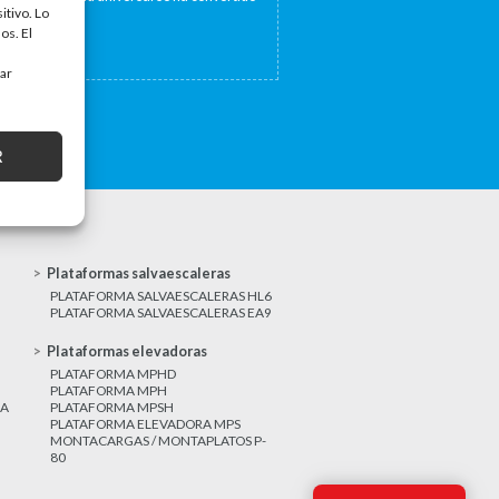
itivo. Lo
a...
os. El
tar
R
Plataformas salvaescaleras
PLATAFORMA SALVAESCALERAS HL6
PLATAFORMA SALVAESCALERAS EA9
Plataformas elevadoras
PLATAFORMA MPHD
PLATAFORMA MPH
CA
PLATAFORMA MPSH
PLATAFORMA ELEVADORA MPS
MONTACARGAS / MONTAPLATOS P-
80