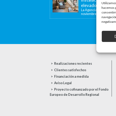
Utilizamos
elevadoras y dispo
hacemos pa
La Agencia de la Viviend
consentim
noviembre de...
navegación
negativame
Realizaciones recientes
Clientes satisfechos
Financiación a medida
Aviso Legal
Proyecto cofinanzado por el Fondo
Europeo de Desarrollo Regional