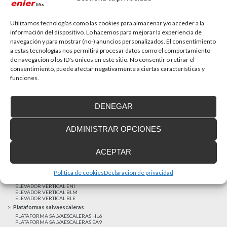
La accesibilidad universal es una prioridad
En la última década la accesibilidad universal se ha
convertido en una prioridad para...
Utilizamos tecnologías como las cookies para almacenar y/o acceder a la
información del dispositivo. Lo hacemos para mejorar la experiencia de
navegación y para mostrar (no-) anuncios personalizados. El consentimiento
a estas tecnologías nos permitirá procesar datos como el comportamiento
MAS NOTICIAS
de navegación o los ID's únicos en este sitio. No consentir o retirar el
consentimiento, puede afectar negativamente a ciertas características y
funciones.
Realizaciones recientes
Clientes satisfechos
DENEGAR
Financiación a medida
Aviso Legal
ADMINISTRAR OPCIONES
Proyecto cofinanzado por el Fondo Europeo de Desarrollo Regional
Ascensores unifamiliares
ACEPTAR
ELEVADOR UNIFAMILIAR EHP 05
ASCENSOR UNIFAMILIAR EH09
ASCENSOR UNIFAMILIAR EHS 17
Política de cookies
Declaración de privacidad
Elevadores verticales
ELEVADOR VERTICAL ENI
ELEVADOR VERTICAL BLM
ELEVADOR VERTICAL BLE
Plataformas salvaescaleras
PLATAFORMA SALVAESCALERAS HL6
PLATAFORMA SALVAESCALERAS EA9