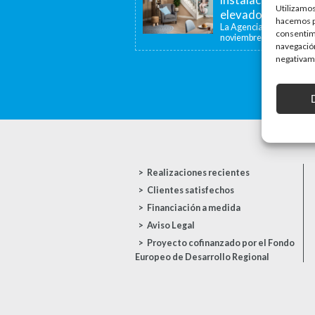
Utilizamos
elevadoras y dispo
hacemos pa
La Agencia de la Viviend
consentim
noviembre de...
navegación
negativame
Realizaciones recientes
Clientes satisfechos
Financiación a medida
Aviso Legal
Proyecto cofinanzado por el Fondo
Europeo de Desarrollo Regional