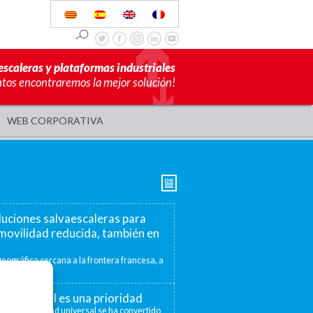
escaleras y plataformas industriales
ntos encontraremos la mejor solución!
WEB CORPORATIVA
luciones salvaescaleras para
movilidad reducida, también en
eográfica cercana a la frontera francesa, a
mite ofrecer...
ad universal es una prioridad
 la accesibilidad universal se ha convertido