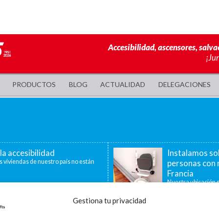
Accesibilidad, ascensores, salva
¡Ju
PRODUCTOS
BLOG
ACTUALIDAD
DELEGACIONES
la accesibilidad
Instalamos so
s viviendas de nuestro país no están
personas con 
Francia
Nuestra ubicación g
40 minutos, nos per
Gestiona tu privacidad
a de ayudas para la
La accesibilid
censores, plataformas
En la última década