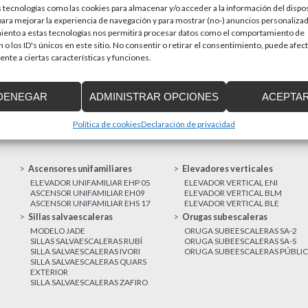
 tecnologías como las cookies para almacenar y/o acceder a la información del dispos
en una prioridad par
sitivos de accesibilidad
ra mejorar la experiencia de navegación y para mostrar (no-) anuncios personalizad
a de Cataluña aprobó el pasado 15 de
iento a estas tecnologías nos permitirá procesar datos como el comportamiento de
 o los ID's únicos en este sitio. No consentir o retirar el consentimiento, puede afec
nte a ciertas características y funciones.
MAS NOTICIAS
DENEGAR
ADMINISTRAR OPCIONES
ACEPTA
Política de cookies
Declaración de privacidad
Ascensores unifamiliares
Elevadores verticales
ELEVADOR UNIFAMILIAR EHP 05
ELEVADOR VERTICAL ENI
ASCENSOR UNIFAMILIAR EH09
ELEVADOR VERTICAL BLM
ASCENSOR UNIFAMILIAR EHS 17
ELEVADOR VERTICAL BLE
Sillas salvaescaleras
Orugas subescaleras
MODELO JADE
ORUGA SUBEESCALERAS SA-2
SILLAS SALVAESCALERAS RUBÍ
ORUGA SUBEESCALERAS SA-S
SILLA SALVAESCALERAS IVORI
ORUGA SUBEESCALERAS PÚBLI
SILLA SALVAESCALERAS QUARS
EXTERIOR
SILLA SALVAESCALERAS ZAFIRO