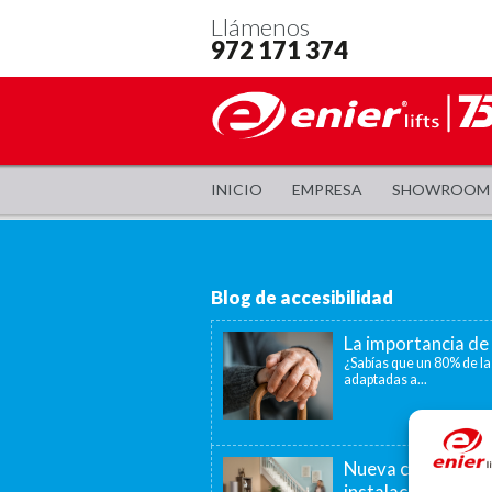
Llámenos
972 171 374
INICIO
EMPRESA
SHOWROOM
Blog de accesibilidad
La importancia de 
¿Sabías que un 80% de la
adaptadas a...
Nueva convocatori
instalación de as