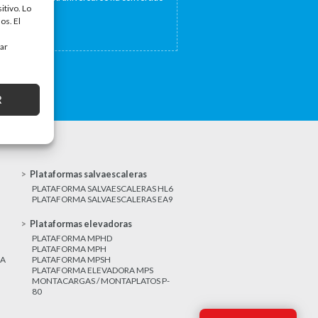
itivo. Lo
a...
os. El
tar
R
Plataformas salvaescaleras
PLATAFORMA SALVAESCALERAS HL6
PLATAFORMA SALVAESCALERAS EA9
Plataformas elevadoras
PLATAFORMA MPHD
PLATAFORMA MPH
CA
PLATAFORMA MPSH
PLATAFORMA ELEVADORA MPS
MONTACARGAS / MONTAPLATOS P-
80