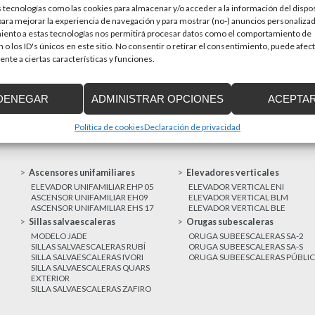
 tecnologías como las cookies para almacenar y/o acceder a la información del dispos
en una prioridad par
sitivos de accesibilidad
ra mejorar la experiencia de navegación y para mostrar (no-) anuncios personalizad
a de Cataluña aprobó el pasado 15 de
iento a estas tecnologías nos permitirá procesar datos como el comportamiento de
 o los ID's únicos en este sitio. No consentir o retirar el consentimiento, puede afec
nte a ciertas características y funciones.
MAS NOTICIAS
DENEGAR
ADMINISTRAR OPCIONES
ACEPTA
Política de cookies
Declaración de privacidad
Ascensores unifamiliares
Elevadores verticales
ELEVADOR UNIFAMILIAR EHP 05
ELEVADOR VERTICAL ENI
ASCENSOR UNIFAMILIAR EH09
ELEVADOR VERTICAL BLM
ASCENSOR UNIFAMILIAR EHS 17
ELEVADOR VERTICAL BLE
Sillas salvaescaleras
Orugas subescaleras
MODELO JADE
ORUGA SUBEESCALERAS SA-2
SILLAS SALVAESCALERAS RUBÍ
ORUGA SUBEESCALERAS SA-S
SILLA SALVAESCALERAS IVORI
ORUGA SUBEESCALERAS PÚBLI
SILLA SALVAESCALERAS QUARS
EXTERIOR
SILLA SALVAESCALERAS ZAFIRO