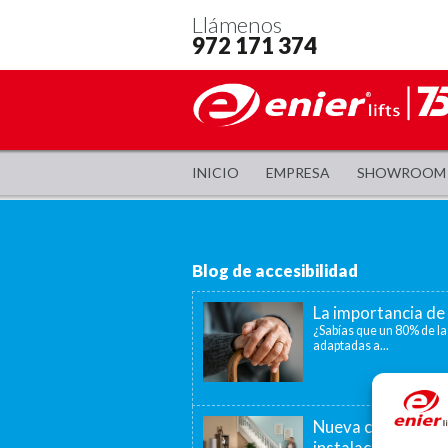
Llámenos
972 171 374
INICIO
EMPRESA
SHOWROOM
Blog de accesibilidad
La importancia de 
¿Sabías que un 80% de la
adaptadas a...
Nueva convocatori
instalación de as