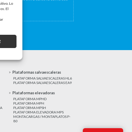
itivo. Lo
a...
os. El
tar
R
Plataformas salvaescaleras
PLATAFORMA SALVAESCALERAS HL6
PLATAFORMA SALVAESCALERAS EA9
Plataformas elevadoras
PLATAFORMA MPHD
PLATAFORMA MPH
CA
PLATAFORMA MPSH
PLATAFORMA ELEVADORA MPS
MONTACARGAS / MONTAPLATOS P-
80