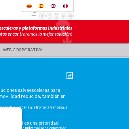
escaleras y plataformas industriales
ntos encontraremos la mejor solución!
WEB CORPORATIVA
luciones salvaescaleras para
movilidad reducida, también en
eográfica cercana a la frontera francesa, a
mite ofrecer...
ad universal es una prioridad
 la accesibilidad universal se ha convertido