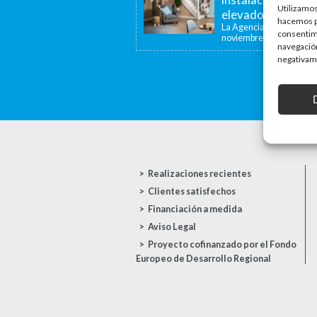
Utilizamos
elevadoras y dispo
hacemos pa
La Agencia de la Viviend
consentim
noviembre de...
navegación
negativame
Realizaciones recientes
Clientes satisfechos
Financiación a medida
Aviso Legal
Proyecto cofinanzado por el Fondo
Europeo de Desarrollo Regional