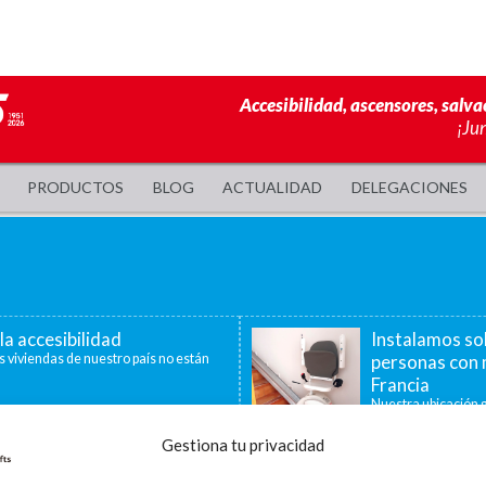
Accesibilidad, ascensores, salva
¡Ju
PRODUCTOS
BLOG
ACTUALIDAD
DELEGACIONES
la accesibilidad
Instalamos so
s viviendas de nuestro país no están
personas con 
Francia
Nuestra ubicación g
40 minutos, nos per
Gestiona tu privacidad
a de ayudas para la
La accesibilid
censores, plataformas
En la última década